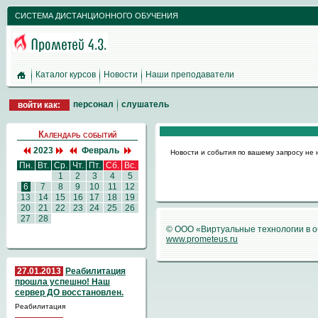
СИСТЕМА ДИСТАНЦИОННОГО ОБУЧЕНИЯ
Каталог курсов
Новости
Наши преподаватели
персонал
слушатель
войти как:
Календарь событий
2023
Февраль
Новости и события по вашему запросу не
Пн.
Вт.
Ср.
Чт.
Пт.
Сб.
Вс.
1
2
3
4
5
6
7
8
9
10
11
12
13
14
15
16
17
18
19
20
21
22
23
24
25
26
27
28
© ООО «Виртуальные технологии в 
www.prometeus.ru
27.01.2013
Реабилитация
прошла успешно! Наш
сервер ДО восстановлен.
Реабилитация