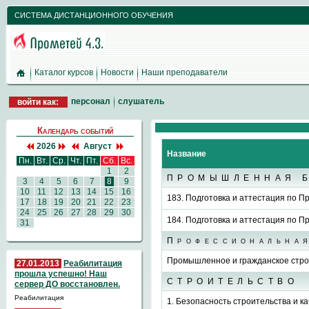
СИСТЕМА ДИСТАНЦИОННОГО ОБУЧЕНИЯ
Каталог курсов
Новости
Наши преподаватели
персонал
слушатель
войти как:
Календарь событий
2026
Август
Название
Пн.
Вт.
Ср.
Чт.
Пт.
Сб.
Вс.
1
2
ПРОМЫШЛЕННАЯ 
3
4
5
6
7
8
9
10
11
12
13
14
15
16
183. Подготовка и аттестация по 
17
18
19
20
21
22
23
24
25
26
27
28
29
30
184. Подготовка и аттестация по 
31
Профессиональная
Промышленное и гражданское стро
27.01.2013
Реабилитация
прошла успешно! Наш
СТРОИТЕЛЬСТВО
сервер ДО восстановлен.
Реабилитация
1. Безопасность строительства и к