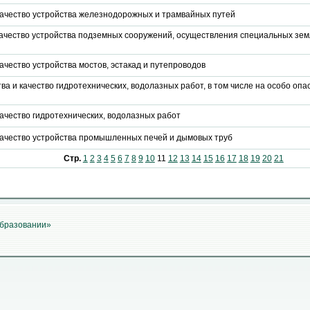
 качество устройства железнодорожных и трамвайных путей
 качество устройства подземных сооружений, осуществления специальных зе
ачество устройства мостов, эстакад и путепроводов
а и качество гидротехнических, водолазных работ, в том числе на особо опа
качество гидротехнических, водолазных работ
 качество устройства промышленных печей и дымовых труб
Стр.
1
2
3
4
5
6
7
8
9
10
11
12
13
14
15
16
17
18
19
20
21
образовании»