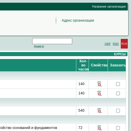
Название организации
Адрес организации
UKR
ENG
RUS
КУРСЫ
Кол-
во
Свойства
Заказать
часов
140
140
540
тройство оснований и фундаментов
72