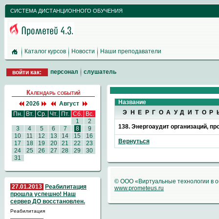
СИСТЕМА ДИСТАНЦИОННОГО ОБУЧЕНИЯ
Каталог курсов
Новости
Наши преподаватели
персонал
слушатель
войти как:
Календарь событий
Название
2026
Август
ЭНЕРГОАУДИТОР
Пн.
Вт.
Ср.
Чт.
Пт.
Сб.
Вс.
1
2
138. Энергоаудит организаций, п
3
4
5
6
7
8
9
10
11
12
13
14
15
16
Вернуться
17
18
19
20
21
22
23
24
25
26
27
28
29
30
31
© ООО «Виртуальные технологии в 
27.01.2013
Реабилитация
www.prometeus.ru
прошла успешно! Наш
сервер ДО восстановлен.
Реабилитация